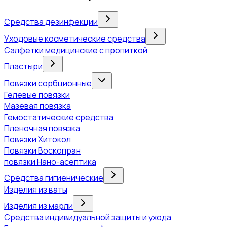
Средства дезинфекции
Уходовые косметические средства
Салфетки медицинские с пропиткой
Пластыри
Повязки сорбционные
Гелевые повязки
Мазевая повязка
Гемостатические средства
Пленочная повязка
Повязки Хитокол
Повязки Воскопран
повязки Нано-асептика
Средства гигиенические
Изделия из ваты
Изделия из марли
Средства индивидуальной защиты и ухода