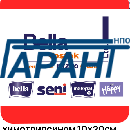
Парапран с
химотрипсином 10x20см