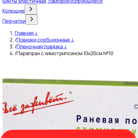
Бинты эластичные, самофокусирующиеся
Колющие
Перчатки
Главная
↓
/
Повязки сорбционные
↓
/
Пленочная повязка
↓
/
Парапран с химотрипсином 10x20см №10