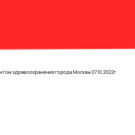
, прочны на разрыв, воздухопроницаемы, хорошо модел
щают от загрязнений, гипоаллергенны. Применяются для
ний слой из полиэтилена обеспечивает идеальную герме
терий.
том здравоохранения города Москвы 07.10.2022г.