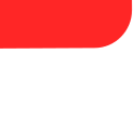
ируются на ране. Препятствуют проникновению
 изготовления операционно-перевязочных средств. Для
тичность шва. Внешний слой из полипропилена придает