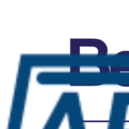
Главная
↓
/
Изделия из марли
↓
/
Салфетки марлевые
↓
/
Салфетки марлевые стерильные Angel 5 шт