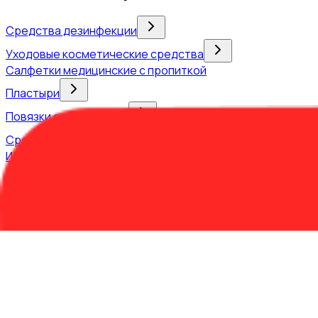
Средства дезинфекции
Уходовые косметические средства
Салфетки медицинские с пропиткой
Пластыри
Повязки сорбционные
Средства гигиенические
Изделия из ваты
Изделия из марли
Отрезы марлевые
Бинты марлевые
Салфетки марлевые
Средства индивидуальной защиты и ухода
Бинты эластичные, самофокусирующиеся
Колющие
Перчатки