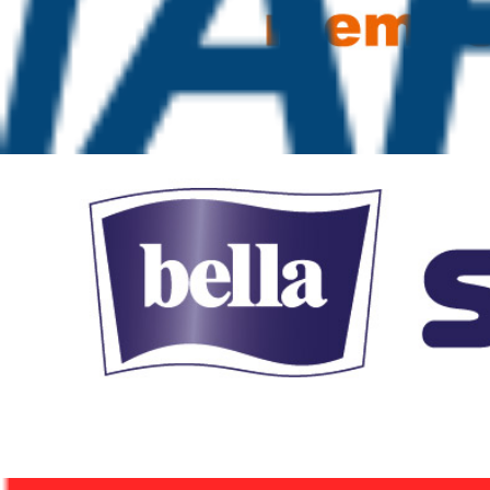
Салфетки марлевые стериль
Салфетки марлевые медицинские двухслойные стерил
Цена:
40.30
₽
В корзину