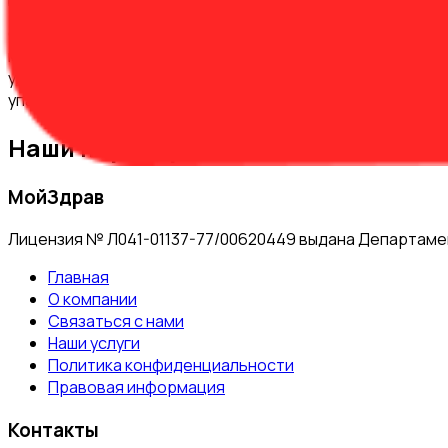
Салфетки обладают высокой сорбционной способностью
микроорганизмов в рану, поглощают секрет раны, защи
упаковки используется трехслойный материал. Внутрен
упаковке прочность и полную непроницаемость для бак
Наши партнеры
МойЗдрав
Лицензия № Л041-01137-77/00620449 выдана Департамен
Главная
О компании
Связаться с нами
Наши услуги
Политика конфиденциальности
Правовая информация
Контакты