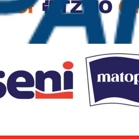
ные Angel 5 шт
ьные