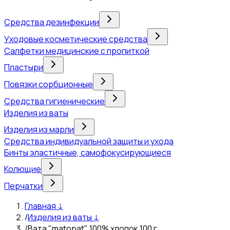
Средства дезинфекции
Уходовые косметические средства
Салфетки медицинские с пропиткой
Пластыри
Повязки сорбционные
Средства гигиенические
Изделия из ваты
Изделия из марли
Средства индивидуальной защиты и ухода
Бинты эластичные, самофокусирующиеся
Колющие
Перчатки
Главная
↓
/
Изделия из ваты
↓
/
Вата "matopat" 100% хлопок 100 г